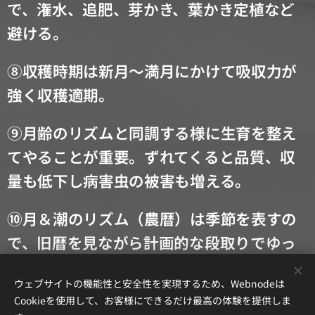
で、潅水、追肥、芽かき、
葉かき定植など
避ける。
⑧
収穫時期は新月～満月にかけて吸収力が
強く収穫適期。
⑨
月齢のリズムと同調する様に生育を整え
てやることが重要。
ずれてくると品質、
収
量も
低下し病害虫の被害も増える。
⑩
月＆潮のリズム（農暦）は季節を表すの
で、旧暦を見ながら計画的な
段取りでゆっ
たりと仕事をし、生活する。
ウェブサイトの機能性と安全性を実現するため、Webnodeは
Cookieを使用して、お客様にできるだけ最高の体験を提供しま