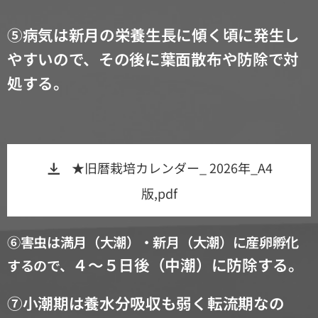
⑤
病気は新月の栄養生長に傾く頃に発生し
やすいので、
その後に葉面散布や防除で対
処する。
★旧暦栽培カレンダー_ 2026年_A4
版,pdf
⑥害虫は満月（大潮）・新月（大潮）に産卵孵化
４～５日後（中潮）に防除する。
するので、
⑦
小潮期は養水分吸収も弱く転流期なの