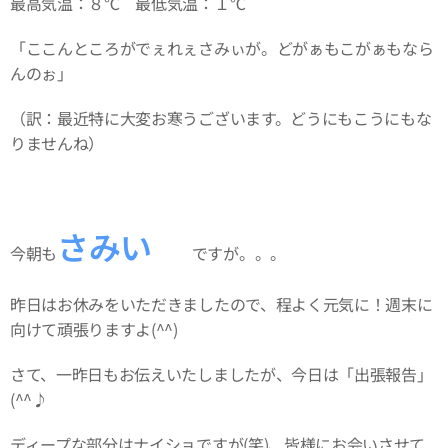
最高気温：８℃ 最低気温：１℃
「ここんところがでぇれぇさみぃが。どがぁもこがぁもなら
んのぉ」
（訳：最近特に大変お寒うございます。どうにもこうにもな
りませんね）
さみい🥶
今朝も
ですが。。。
昨日はお休みをいただきましたので、程よく元気に！週末に
向けて頑張りますよ(^^)
さて、一昨日もお伝えいたしましたが、今日は「出張報告」
(^^♪
ディープな部分はナイショですが(笑)、皆様にお会いさせて