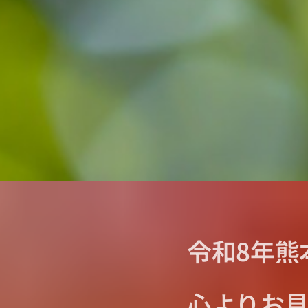
令和8年熊
心より
お