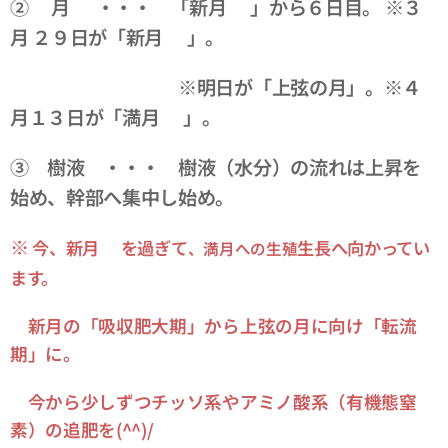
② 月 ・・・ 「新月🌑」から６日目。 ※３
月 ２９日が「新月🌑」。
※明日が「上弦の月」。
※４
月１３日が「満月🌕」。
③ 樹液 ・・・ 樹液（水分）の流れは上昇を
始め、幹部へ集中し始め
。
※
今、新月🌑を過ぎて
生長へ向かってい
、満月への生殖
ます。
新月の「吸収肥大期」から上弦の月に向け「転流
期」に。
今から少しずつチッソ系やアミノ酸系（有機態窒
素）の追肥を(^^)/