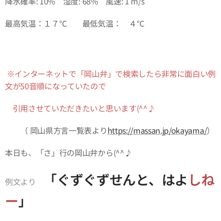
降水確率: 10% 湿度: 68% 風速: 1 m/s
最高気温：１７℃ 最低気温： ４℃
※インターネットで「岡山弁」で検索したら非常に面白い例
文が50音順になっていたので
引用させていただきたいと思います(^^♪
（ 岡山県方言一覧表より
https://massan.jp/okayama/
）
本日も、「さ」行の岡山弁から(^^♪
「ぐずぐずせんと、はよ
しね
例文より
ー
」