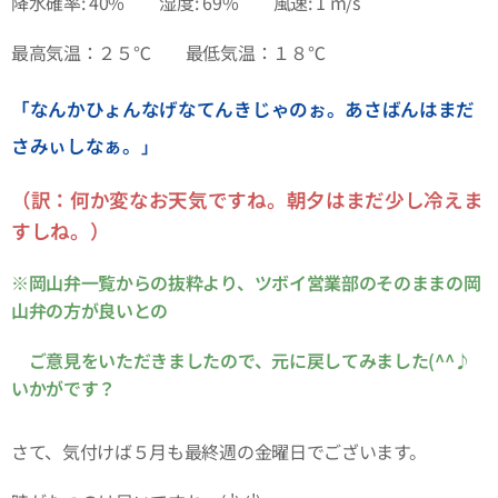
降水確率: 40% 湿度: 69% 風速: 1 m/s
最高気温：２５℃ 最低気温：１８℃
「なんかひょんなげなてんきじゃのぉ。あさばんはまだ
さみぃしなぁ。
」
（訳：何か変なお天気ですね。朝夕はまだ少し冷えま
すしね。）
※岡山弁一覧からの抜粋より、ツボイ営業部のそのままの岡
山弁の方が良いとの
ご意見をいただきましたので、元に戻してみました(^^♪
いかがです？
さて、気付けば５月も最終週の金曜日でございます。