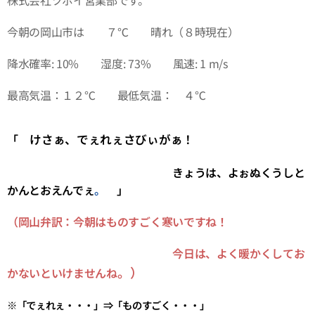
株式会社ツボイ営業部です。
今朝の岡山市は ７℃ 晴れ（８時現在）
降水確率: 10% 湿度: 73% 風速: 1 m/s
最高気温：１２℃ 最低気温： ４℃
「
けさぁ、でぇれぇさびぃがぁ！
きょうは、よぉぬくうしと
かんとおえんでぇ
。
」
（岡山弁訳：今朝はものすごく寒いですね！
今日は、よく暖かくしてお
。
）
かないといけませんね
※「でぇれぇ・・・」
⇒「ものすごく・・・
」