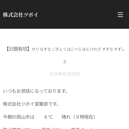
株式会社ツボイ
【旧暦栽培】
せり なずな ごぎょう はこべら ほとけのざ すずな すずし
ろ
2026年01月08日
いつもお世話になっております。
株式会社ツボイ営業部です。
今朝の岡山市は ６℃ 晴れ（９時現在）