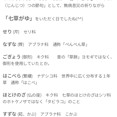
（じんじつ）つの節句」として、無病息災の祈りながら
「七草がゆ」
をいただく日でしたね(^^)
せり
(芹) セリ科
なずな
(薺) アブラナ科 通称「ぺんぺん草」
ごぎょう
(御形) キク科 昔の「草餅」ヨモギではなく、
御形を使用していたとか。
はこべら
(繁縷) ナデシコ科 世界中に広く分布する１年
草 通称「はこべ」
ほとけのざ
(仏の座) キク科 七草のほとけのざはシソ科
のホトケノザではなく「タビラコ」のこと
すずな
(菘、かぶ) アブラナ科 こかぶ