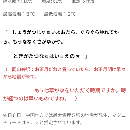
降水確率: 10% 湿度: 61% 風速: 5 m/s
最高気温：８℃ 最低気温：２℃
「
しょうがつじゃぁいよおたら、ぐらぐらゆれてか
ら、もうななくさがゆかや。
ときがたつなぁはいぇえのぉ
」
（ 岡山弁訳：お正月だねと言っていたら、お正月明け早々
から地震が来て、
七草がゆを
いただく時期ですか。時
もう
が経つのは早いものですね。 ）
先日６日、中国地方では最大震度５強の地震が発生、マグニ
チュードは６．２と推定されています。