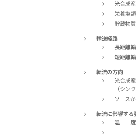
光合成産
栄養塩類
貯蔵物質
輸送経路
長距離輸
短距離輸
転流の方向
光合成産
（シンク
ソースか
転流に影響する
温 度
低温で