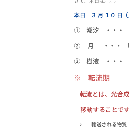
さて、本日は。。。
本日 ３
月 １０ 日
① 潮汐 ・・・
② 月 ・・・ 
③ 樹液 ・・・
※ 転流期
転流
とは、光合
移動することです
輸送される物質