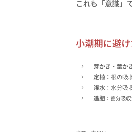
これも「意識」で
小潮期に避け
芽かき・葉か
定植
：根の吸
潅水
：水分吸
追肥
：養分吸収