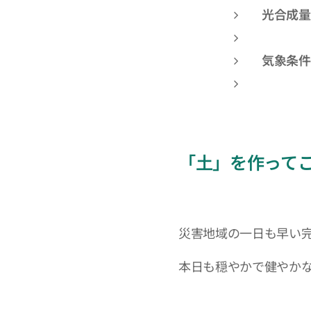
光合成量
夜間よ
気象条件
気温の
「土」を作って
災害地域の一日も早い
本日も穏やかで健やか