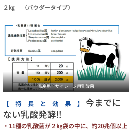
２㎏ （パウダータイプ）
畜産用 サイレージ用乳酸菌
今までに
【 特 長 と 効 果 】
ない乳酸発酵‼
・11種の乳酸菌が２㎏袋の中に、約20兆個以上