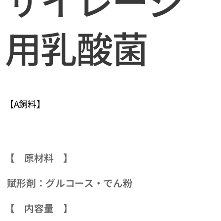
用乳酸菌
【A飼料】
【 原材料 】
賦形剤：グルコース・でん粉
【 内容量 】