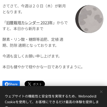
さてさて、今週は２０日（木）が新月
となります。
「
旧暦栽培カレンダー 2023年
」からで
すと、本日から新月まで
酵素・リン酸・糖類等追肥、定植 適
期、防除 適期となっております。
今週も宜しくお願い申し上げます。
本日も健やかで穏やかな一日でありますように。
Share
ウェブサイトの機能性と安全性を実現するため、Webnodeは
Cookieを使用して、お客様にできるだけ最高の体験を提供しま